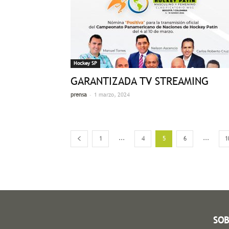
Hockey SP
GARANTIZADA TV STREAMING
-
prensa
1 marzo, 2024
...
...
1
4
5
6
1
SOB