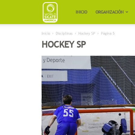
Worldskate
INICIO
ORGANIZACIÓN
Inicio
Disciplinas
Hockey SP
Página 5
America
HOCKEY SP