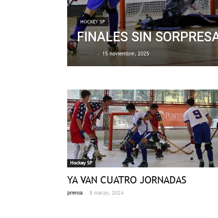
HOCKEY SP
FINALES SIN SORPRES
prensa
-
15 noviembre, 2025
Hockey SP
YA VAN CUATRO JORNADAS
-
prensa
8 marzo, 2024