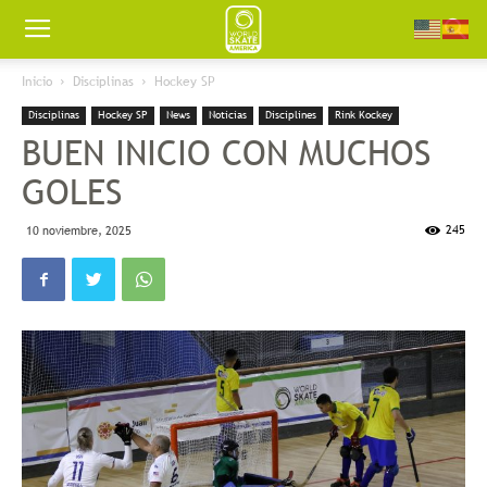
Worldskate
Inicio
Disciplinas
Hockey SP
Disciplinas
Hockey SP
News
Noticias
Disciplines
Rink Kockey
America
BUEN INICIO CON MUCHOS
GOLES
245
10 noviembre, 2025