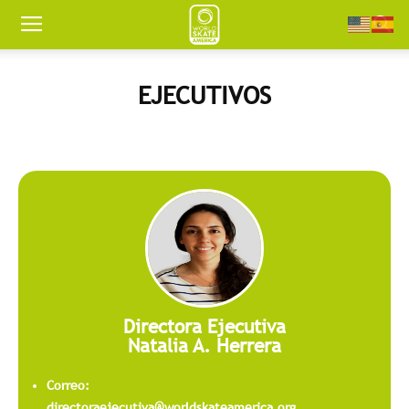
Worldskate
EJECUTIVOS
America
Directora Ejecutiva
Natalia A. Herrera
Correo:
directoraejecutiva@worldskateamerica.org