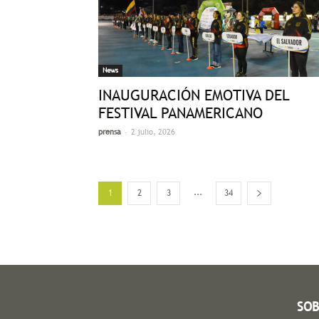
News
INAUGURACIÓN EMOTIVA DEL
FESTIVAL PANAMERICANO
-
prensa
2 julio, 2026
...
1
2
3
34
SOB