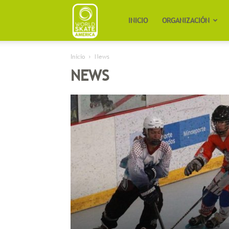
Worldskate
INICIO
ORGANIZACIÓN
Inicio
News
America
NEWS