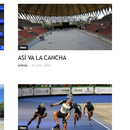
News
ASÍ VA LA CANCHA
-
prensa
30 julio, 2024
News