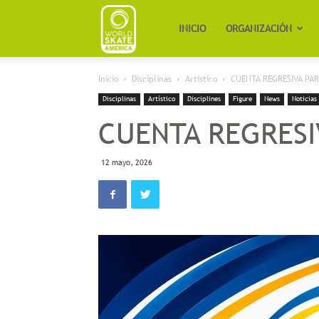
Worldskate
INICIO
ORGANIZACIÓN
Inicio
Disciplinas
Artístico
CUENTA REGRESIVA PAR
America
Disciplinas
Artístico
Disciplines
Figure
News
Noticias
CUENTA REGRESI
12 mayo, 2026