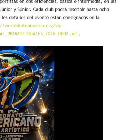
ortistas en dos eficiencias, básica e intermedia, en las
Júnior y Sénior. Cada club podrá inscribir hasta ocho
 los detalles del evento están consignados en la
://worldskateamerica.org/wp-
CIAL_PROMOCIONALES_2026_N002.pdf
.