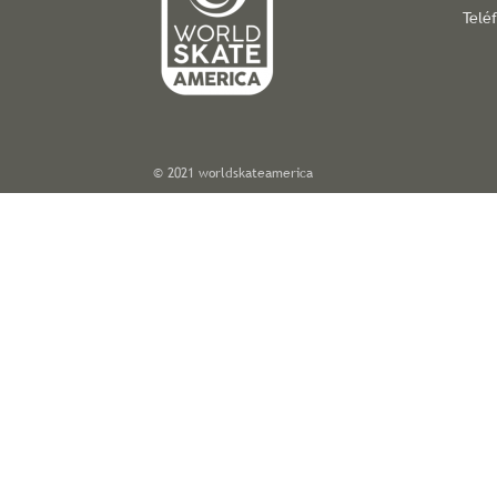
Telé
© 2021 worldskateamerica