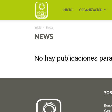
Worldskate
INICIO
ORGANIZACIÓN
Inicio
News
America
NEWS
No hay publicaciones par
SOB
Bogo
Carre