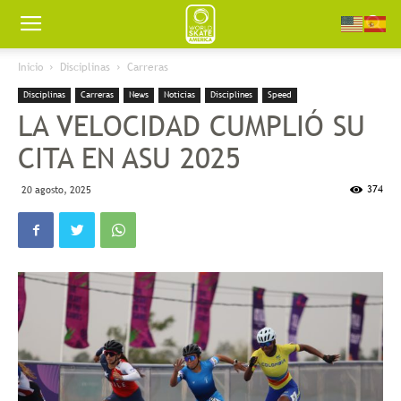
Worldskate
Inicio
Disciplinas
Carreras
Disciplinas
Carreras
News
Noticias
Disciplines
Speed
America
LA VELOCIDAD CUMPLIÓ SU
CITA EN ASU 2025
374
20 agosto, 2025