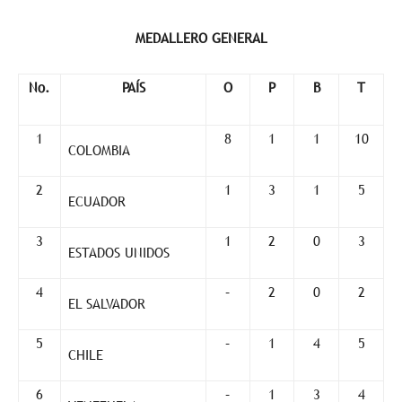
MEDALLERO GENERAL
No.
PAÍS
O
P
B
T
1
8
1
1
10
COLOMBIA
2
1
3
1
5
ECUADOR
3
1
2
0
3
ESTADOS UNIDOS
4
–
2
0
2
EL SALVADOR
5
–
1
4
5
CHILE
6
–
1
3
4