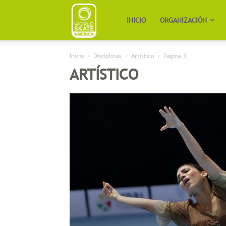
Worldskate
INICIO
ORGANIZACIÓN
Inicio
Disciplinas
Artístico
Página 3
America
ARTÍSTICO