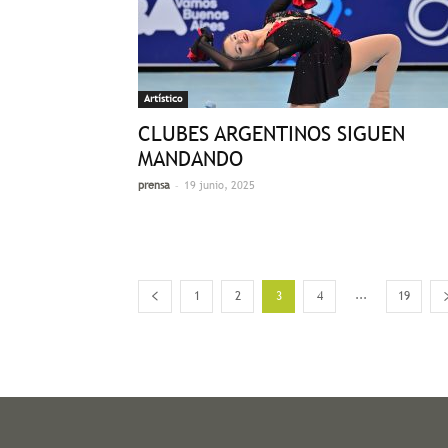
Artístico
CLUBES ARGENTINOS SIGUEN
MANDANDO
-
prensa
19 junio, 2025
...
1
2
3
4
19