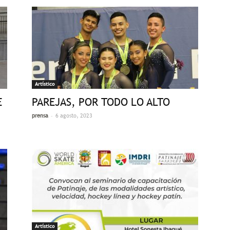
Artístico
E
PAREJAS, POR TODO LO ALTO
-
prensa
6 agosto, 2023
Artístico