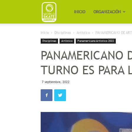
Worldskate
INICIO
ORGANIZACIÓN
Inicio
Disciplinas
Artístico
PANAMERICANO DE ARTÍ
America
Disciplinas
Artístico
Panamericano Artistico 2022
PANAMERICANO D
TURNO ES PARA L
7 septiembre, 2022