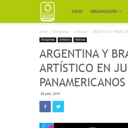
Worldskate
INICIO
ORGANIZACIÓN
Inicio
Disciplinas
Artístico
ARGENTINA Y BRASIL 
America
Disciplinas
Artístico
Noticias
ARGENTINA Y BR
ARTÍSTICO EN J
PANAMERICANOS
28 julio, 2019