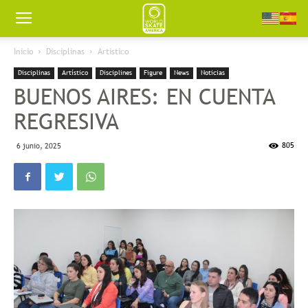
Worldskate
Inicio
Disciplinas
Artístico
Disciplinas
Artístico
Disciplines
Figure
News
Noticias
America
BUENOS AIRES: EN CUENTA
REGRESIVA
805
6 junio, 2025