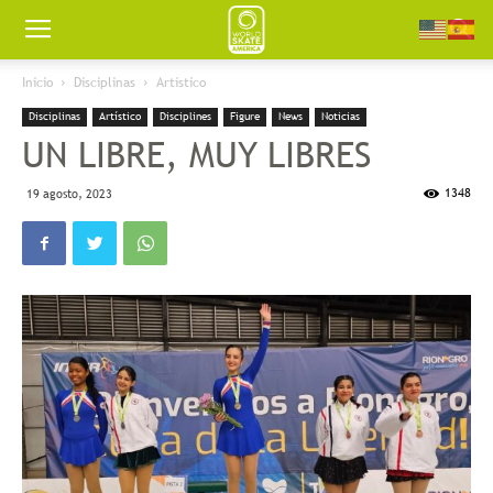
Worldskate
Inicio
Disciplinas
Artístico
Disciplinas
Artístico
Disciplines
Figure
News
Noticias
America
UN LIBRE, MUY LIBRES
1348
19 agosto, 2023