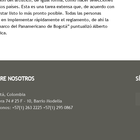
ón del artístico, de igual forma, como hacer selecciones
los países. Esta es una tarea extensa que, de acuerdo con
star listo lo más pronto posible. Todas las personas
as en implementar rápidamente el reglamento, de ahí la
 marco del Panamericano de Bogotá” puntualizó Alberto
ica.
RE NOSOTROS
S
tá, Colombia
ra 74 # 25 F - 10, Barrio Modelia
fonos: +57(1) 263 2225 +57(1) 295 0867