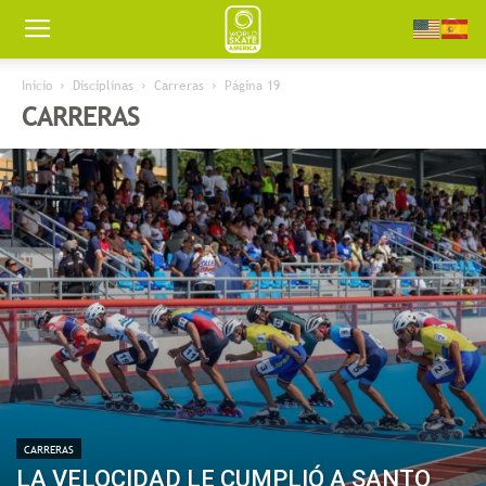
Worldskate
Inicio
Disciplinas
Carreras
Página 19
CARRERAS
America
CARRERAS
LA VELOCIDAD LE CUMPLIÓ A SANTO