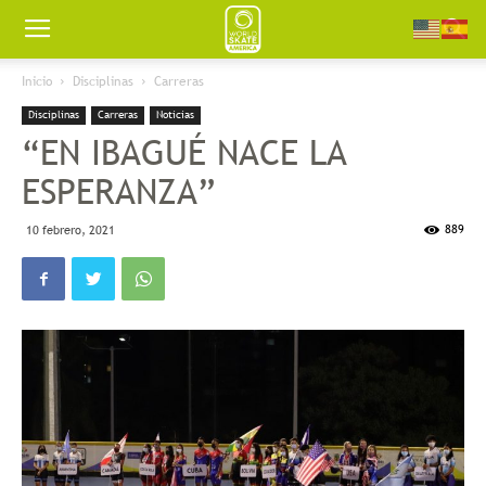
Worldskate
Inicio
Disciplinas
Carreras
Disciplinas
Carreras
Noticias
America
“EN IBAGUÉ NACE LA
ESPERANZA”
889
10 febrero, 2021