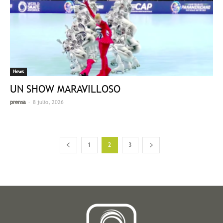
News
UN SHOW MARAVILLOSO
-
prensa
8 julio, 2026
1
2
3