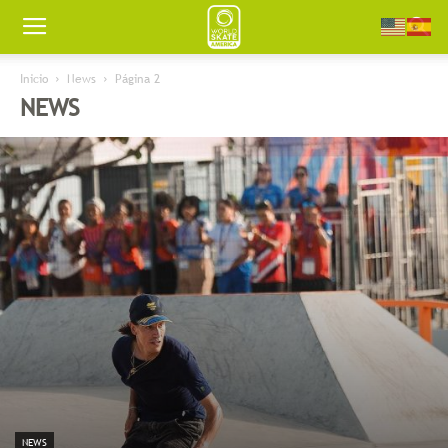
Worldskate
Inicio
News
Página 2
NEWS
America
NEWS