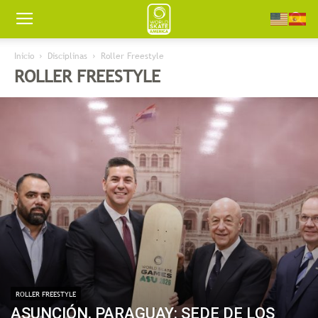
Worldskate
Inicio
Disciplinas
Roller Freestyle
ROLLER FREESTYLE
America
ROLLER FREESTYLE
ASUNCIÓN, PARAGUAY: SEDE DE LOS