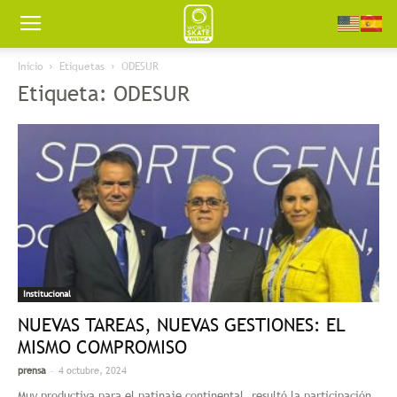
Worldskate
Inicio
Etiquetas
ODESUR
Etiqueta: ODESUR
America
Institucional
NUEVAS TAREAS, NUEVAS GESTIONES: EL
MISMO COMPROMISO
-
prensa
4 octubre, 2024
Muy productiva para el patinaje continental, resultó la participación