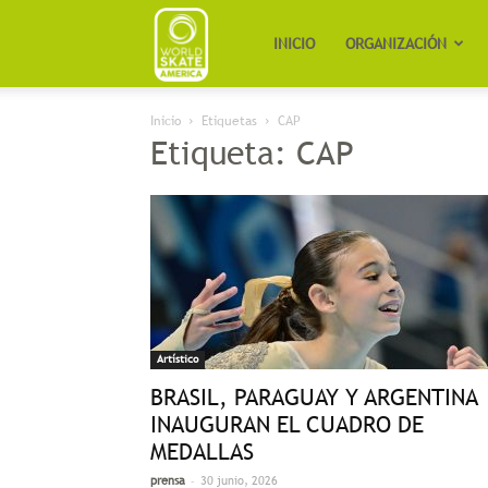
Worldskate
INICIO
ORGANIZACIÓN
Inicio
Etiquetas
CAP
America
Etiqueta: CAP
Artístico
BRASIL, PARAGUAY Y ARGENTINA
INAUGURAN EL CUADRO DE
MEDALLAS
-
prensa
30 junio, 2026