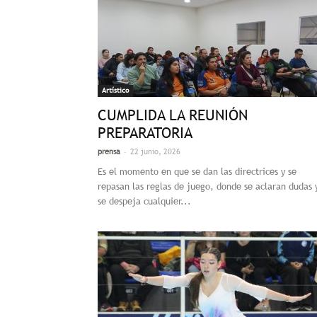
Artístico
CUMPLIDA LA REUNIÓN
PREPARATORIA
-
prensa
22 junio, 2026
Es el momento en que se dan las directrices y se
repasan las reglas de juego, donde se aclaran dudas 
se despeja cualquier...