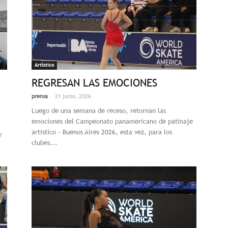
Artístico
REGRESAN LAS EMOCIONES
-
prensa
21 junio, 2026
Luego de una semana de receso, retornan las
emociones del Campeonato panamericano de patinaje
artístico - Buenos Aires 2026, esta vez, para los
y
clubes...