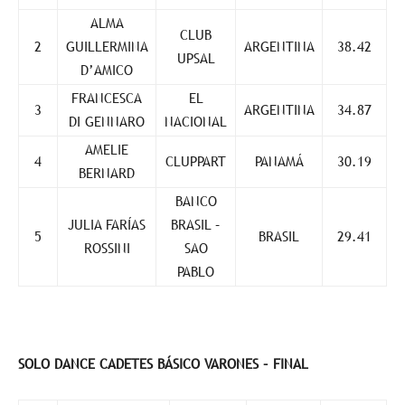
ALMA
CLUB
2
GUILLERMINA
ARGENTINA
38.42
UPSAL
D’AMICO
FRANCESCA
EL
3
ARGENTINA
34.87
DI GENNARO
NACIONAL
AMELIE
4
CLUPPART
PANAMÁ
30.19
BERNARD
BANCO
JULIA FARÍAS
BRASIL –
5
BRASIL
29.41
ROSSINI
SAO
PABLO
SOLO DANCE CADETES BÁSICO VARONES – FINAL