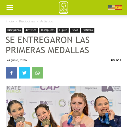
Worldskate
Inicio
Disciplinas
Artístico
Disciplinas
Artístico
Disciplines
Figure
News
Noticias
America
SE ENTREGARON LAS
PRIMERAS MEDALLAS
651
24 junio, 2026