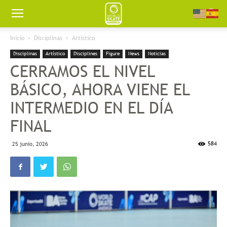
Worldskate
Inicio
Disciplinas
Artístico
Disciplinas
Artístico
Disciplines
Figure
News
Noticias
America
CERRAMOS EL NIVEL
BÁSICO, AHORA VIENE EL
INTERMEDIO EN EL DÍA
FINAL
584
25 junio, 2026