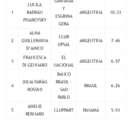
GIMNASIA
LUCILA
Y
1
BADRÁN
ARGENTINA
10.33
ESGRIMA
PISAREVSKY
GEBA
ALMA
CLUB
2
GUILLERMINA
ARGENTINA
7.46
UPSAL
D’AMICO
FRANCESCA
EL
3
ARGENTINA
6.97
DI GENNARO
NACIONAL
BANCO
JULIA FARÍAS
BRASIL –
4
BRASIL
6.26
ROSSINI
SAO
PABLO
AMELIE
5
CLUPPART
PANAMÁ
5.93
BERNARD