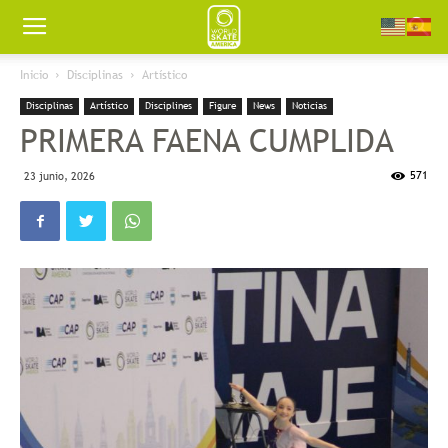
Worldskate
Inicio
Disciplinas
Artístico
Disciplinas
Artístico
Disciplines
Figure
News
Noticias
America
PRIMERA FAENA CUMPLIDA
571
23 junio, 2026