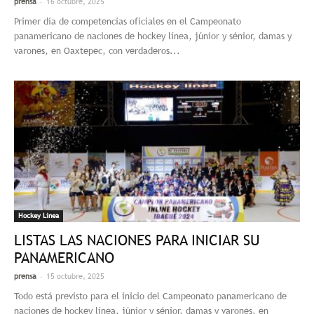
-
prensa
16 octubre, 2025
Primer día de competencias oficiales en el Campeonato
panamericano de naciones de hockey línea, júnior y sénior, damas y
varones, en Oaxtepec, con verdaderos...
Hockey Linea
LISTAS LAS NACIONES PARA INICIAR SU
PANAMERICANO
-
prensa
15 octubre, 2025
Todo está previsto para el inicio del Campeonato panamericano de
naciones de hockey línea, júnior y sénior, damas y varones, en