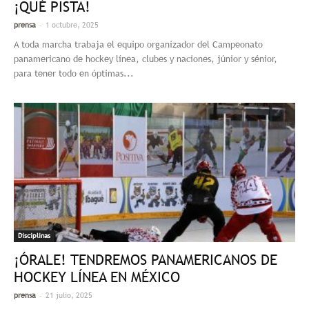
¡QUÉ PISTA!
-
prensa
1 octubre, 2025
A toda marcha trabaja el equipo organizador del Campeonato
panamericano de hockey línea, clubes y naciones, júnior y sénior,
para tener todo en óptimas...
Disciplinas
¡ÓRALE! TENDREMOS PANAMERICANOS DE
HOCKEY LÍNEA EN MÉXICO
-
prensa
21 julio, 2025