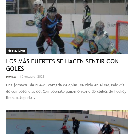
Hockey Linea
LOS MÁS FUERTES SE HACEN SENTIR CON
GOLES
-
prensa
10 octubre, 2025
Una jornada, de nuevo, cargada de goles, se vivió en el segundo día
de competencias del Campeonato panamericano de clubes de hockey
línea categoría...