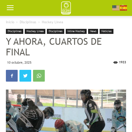
Worldskate
Inicio
Disciplinas
Hockey Linea
Disciplinas
Hockey Linea
Disciplines
Inline Hockey
News
Noticias
America
Y AHORA, CUARTOS DE
FINAL
1933
10 octubre, 2025