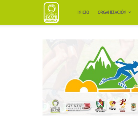
Worldskate
INICIO
ORGANIZACIÓN
America