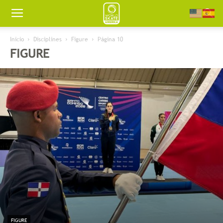
Worldskate
Inicio
Disciplines
Figure
Página 10
FIGURE
America
FIGURE