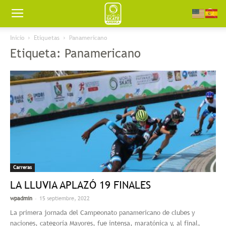
Worldskate
Inicio
Etiquetas
Panamericano
Etiqueta: Panamericano
America
Carreras
LA LLUVIA APLAZÓ 19 FINALES
-
wpadmin
15 septiembre, 2022
La primera jornada del Campeonato panamericano de clubes y
naciones, categoría Mayores, fue intensa, maratónica y, al final,