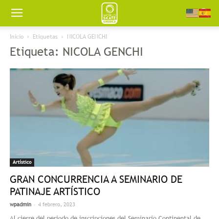
Worldskate
Inicio
Etiquetas
NICOLA GENCHI
Etiqueta: NICOLA GENCHI
America
Artístico
GRAN CONCURRENCIA A SEMINARIO DE
PATINAJE ARTÍSTICO
-
wpadmin
4 febrero, 2023
Al cierre del periodo de inscripciones del Seminario Continental de