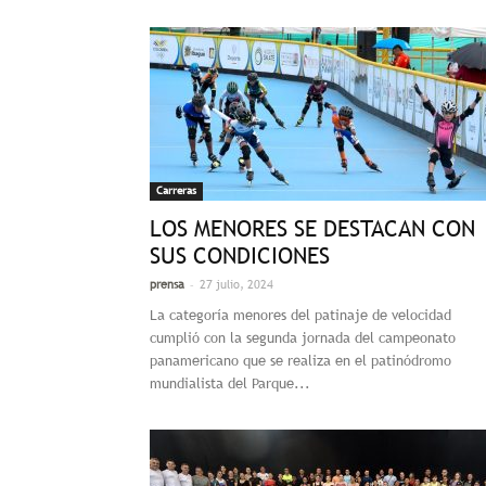
Carreras
LOS MENORES SE DESTACAN CON
SUS CONDICIONES
-
prensa
27 julio, 2024
La categoría menores del patinaje de velocidad
cumplió con la segunda jornada del campeonato
panamericano que se realiza en el patinódromo
mundialista del Parque...