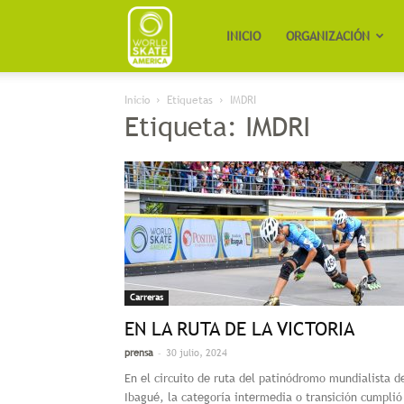
Worldskate
INICIO
ORGANIZACIÓN
Inicio
Etiquetas
IMDRI
America
Etiqueta: IMDRI
Carreras
EN LA RUTA DE LA VICTORIA
-
prensa
30 julio, 2024
En el circuito de ruta del patinódromo mundialista d
Ibagué, la categoría intermedia o transición cumplió