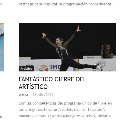
no
Patinaje para disputar la programación concerniente...
Artístico
FANTÁSTICO CIERRE DEL
ARTÍSTICO
-
prensa
28 julio, 2024
Con las competencias del programa único de libre en
las categorías Novatos A cadets damas, Novatos A
a
mayores damas, Novatos A mayores varones, Novatos...
de