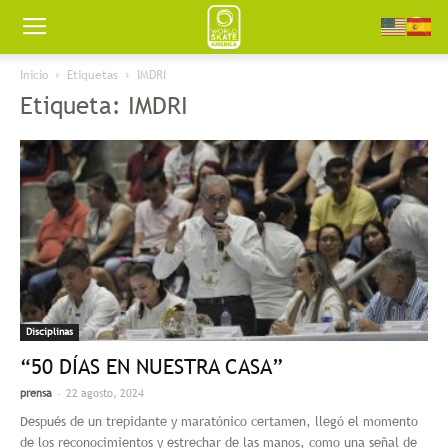
Worldskate
Inicio
Etiquetas
IMDRI
Etiqueta: IMDRI
America
Disciplinas
“50 DÍAS EN NUESTRA CASA”
-
prensa
22 agosto, 2024
Después de un trepidante y maratónico certamen, llegó el momento
de los reconocimientos y estrechar de las manos, como una señal de