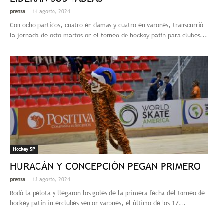
-
prensa
14 agosto, 2024
Con ocho partidos, cuatro en damas y cuatro en varones, transcurrió
la jornada de este martes en el torneo de hockey patín para clubes...
Hockey SP
HURACÁN Y CONCEPCIÓN PEGAN PRIMERO
-
prensa
13 agosto, 2024
Rodó la pelota y llegaron los goles de la primera fecha del torneo de
hockey patín interclubes senior varones, el último de los 17...