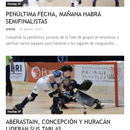
Hockey SP
PENÚLTIMA FECHA, MAÑANA HABRÁ
SEMIFINALISTAS
-
prensa
15 agosto, 2024
Cumplida la penúltima jornada de la fase de grupos se empiezan a
perfilar varios equipos para hacerse a los lugares de vanguardia...
Hockey SP
ABERASTAIN, CONCEPCIÓN Y HURACÁN
LIDERAN SUS TABLAS