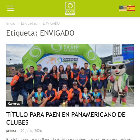
Worldskate
Inicio
Etiquetas
ENVIGADO
Etiqueta: ENVIGADO
America
Carreras
TÍTULO PARA PAEN EN PANAMERICANO DE
CLUBES
-
prensa
20 julio, 2026
El club colombiano Paen de Antioquia volvió a inscribir su nombre en