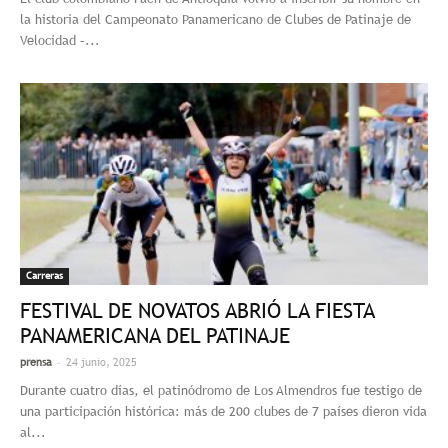
la historia del Campeonato Panamericano de Clubes de Patinaje de
Velocidad –...
Carreras
FESTIVAL DE NOVATOS ABRIÓ LA FIESTA
PANAMERICANA DEL PATINAJE
-
prensa
24 junio, 2025
Durante cuatro días, el patinódromo de Los Almendros fue testigo de
una participación histórica: más de 200 clubes de 7 países dieron vida
al...