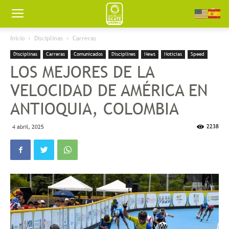
Worldskate
Inicio
Disciplinas
Carreras
Disciplinas
Carreras
Comunicados
Disciplines
News
Noticias
Speed
America
LOS MEJORES DE LA
VELOCIDAD DE AMÉRICA EN
ANTIOQUIA, COLOMBIA
2238
4 abril, 2025