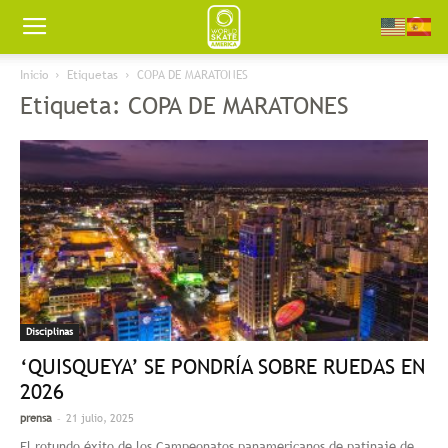
Worldskate
Inicio
Etiquetas
COPA DE MARATONES
Etiqueta: COPA DE MARATONES
America
Disciplinas
‘QUISQUEYA’ SE PONDRÍA SOBRE RUEDAS EN
2026
-
prensa
21 julio, 2025
El rotundo éxito de los Campeonatos panamericanos de patinaje de