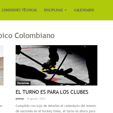
COMISIONES TÉCNICAS
DISCIPLINAS
CALENDARIO
pico Colombiano
Disciplinas
EL TURNO ES PARA LOS CLUBES
-
prensa
8 agosto, 2024
on
Cumplido con lujo de detalles el calendario del evento
de naciones en el hockey línea, el turno es ahora para