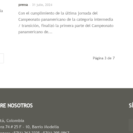
-
prensa
31 julio, 2024
ía
Con el cumplimiento de la última jornada del
Campeonato panamericano de la categoría intermedia
/ transición, finalizó la primera parte del Campeonato
panamericano de...
Página 3 de 7
RE NOSOTROS
S
tá, Colombia
ra 74 # 25 F - 10, Barrio Modelia