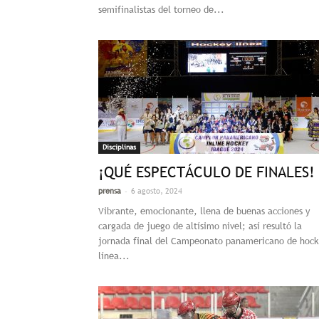
semifinalistas del torneo de...
Disciplinas
¡QUÉ ESPECTÁCULO DE FINALES!
-
prensa
6 agosto, 2024
Vibrante, emocionante, llena de buenas acciones y
cargada de juego de altísimo nivel; así resultó la
jornada final del Campeonato panamericano de hoc
línea...