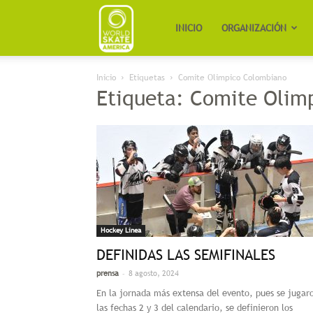
Worldskate
INICIO
ORGANIZACIÓN
Inicio
Etiquetas
Comite Olimpico Colombiano
America
Etiqueta: Comite Olim
Hockey Linea
DEFINIDAS LAS SEMIFINALES
-
prensa
8 agosto, 2024
En la jornada más extensa del evento, pues se jugar
las fechas 2 y 3 del calendario, se definieron los