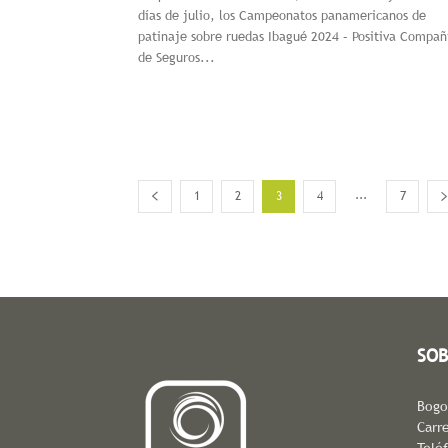
días de julio, los Campeonatos panamericanos de
patinaje sobre ruedas Ibagué 2024 – Positiva Compañ
de Seguros...
...
1
2
3
4
7
SOB
Bogo
Carre