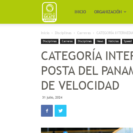
Worldskate
INICIO
ORGANIZACIÓN
Inicio
Disciplinas
Carreras
CATEGORÍA INTERMEDI
America
Disciplinas
Carreras
Disciplines
News
Noticias
Speed
CATEGORÍA INTE
POSTA DEL PANA
DE VELOCIDAD
31 julio, 2024