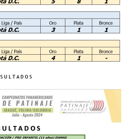
 S U L T A D O S