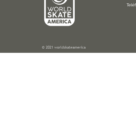
Telé
© 2021 worldskateamerica