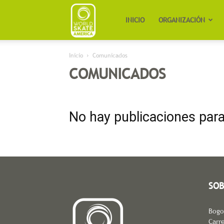
Worldskate
INICIO
ORGANIZACIÓN
Inicio
Comunicados
America
COMUNICADOS
No hay publicaciones par
SOB
Bogo
Carre