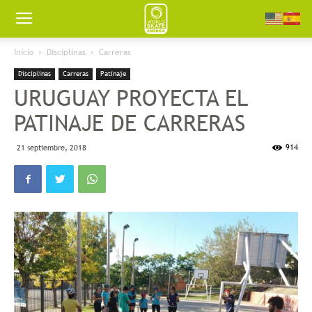
Worldskate
Inicio
Disciplinas
Carreras
Disciplinas
Carreras
Patinaje
America
URUGUAY PROYECTA EL
PATINAJE DE CARRERAS
914
21 septiembre, 2018