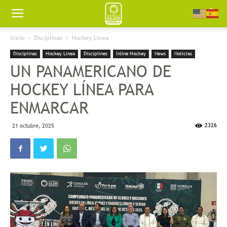
Worldskate
Inicio
Disciplinas
Hockey Linea
Disciplinas
Hockey Linea
Disciplines
Inline Hockey
News
Noticias
America
UN PANAMERICANO DE
HOCKEY LÍNEA PARA
ENMARCAR
2326
21 octubre, 2025