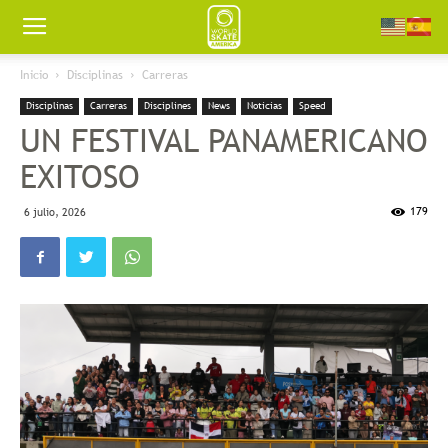
Worldskate
Inicio
Disciplinas
Carreras
Disciplinas
Carreras
Disciplines
News
Noticias
Speed
America
UN FESTIVAL PANAMERICANO
EXITOSO
179
6 julio, 2026