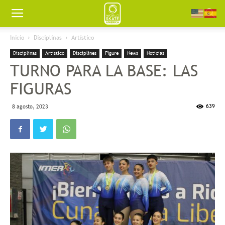
Worldskate
Inicio
Disciplinas
Artístico
Disciplinas
Artístico
Disciplines
Figure
News
Noticias
America
TURNO PARA LA BASE: LAS
FIGURAS
639
8 agosto, 2023