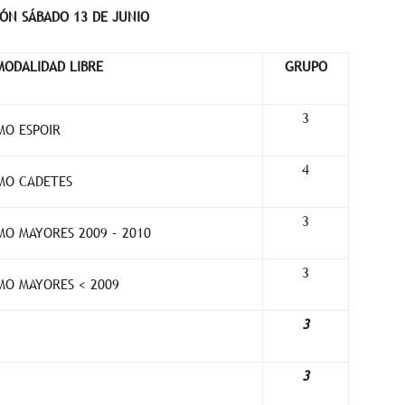
ÓN SÁBADO 13 DE JUNIO
MODALIDAD LIBRE
GRUPO
3
MO ESPOIR
4
MO CADETES
3
O MAYORES 2009 – 2010
3
O MAYORES < 2009
3
3