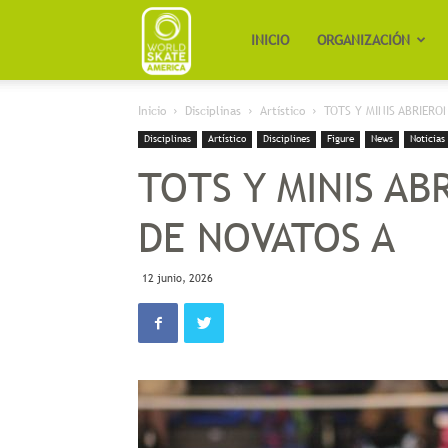
Worldskate
INICIO
ORGANIZACIÓN
Inicio
Disciplinas
Artístico
TOTS Y MINIS ABRIERO
America
Disciplinas
Artístico
Disciplines
Figure
News
Noticias
TOTS Y MINIS AB
DE NOVATOS A
12 junio, 2026