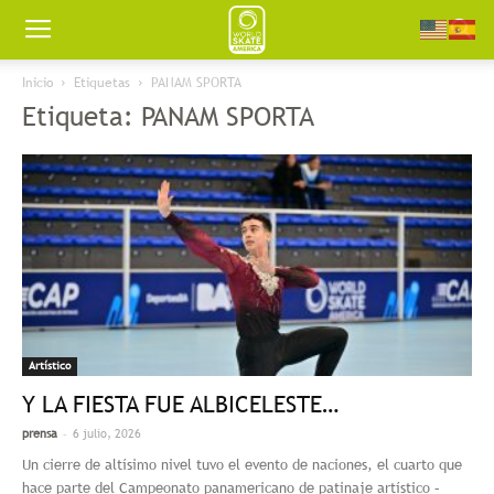
Worldskate
Inicio
Etiquetas
PANAM SPORTA
Etiqueta: PANAM SPORTA
America
Artístico
Y LA FIESTA FUE ALBICELESTE…
-
prensa
6 julio, 2026
Un cierre de altísimo nivel tuvo el evento de naciones, el cuarto que
hace parte del Campeonato panamericano de patinaje artístico –