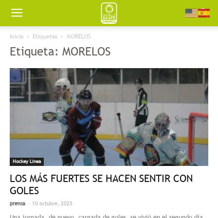
Worldskate
Inicio
Etiquetas
MORELOS
Etiqueta: MORELOS
America
Hockey Linea
LOS MÁS FUERTES SE HACEN SENTIR CON
GOLES
-
prensa
10 octubre, 2025
Una jornada, de nuevo, cargada de goles, se vivió en el segundo día