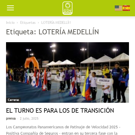
Worldskate
Inicio
Etiquetas
LOTERÍA MEDELLÍN
Etiqueta: LOTERÍA MEDELLÍN
America
Carreras
EL TURNO ES PARA LOS DE TRANSICIÓN
-
prensa
2 julio, 2025
Los Campeonatos Panamericanos de Patinaje de Velocidad 2025 –
Positiva Compañía de Seguros – entran en su tercera fase con la