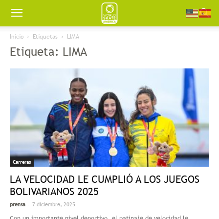
Worldskate
Inicio
Etiquetas
LIMA
Etiqueta: LIMA
America
Carreras
LA VELOCIDAD LE CUMPLIÓ A LOS JUEGOS
BOLIVARIANOS 2025
-
prensa
7 diciembre, 2025
Con un importante nivel deportivo, el patinaje de velocidad le