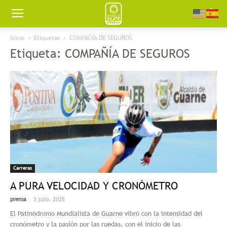
Worldskate
Inicio
Etiquetas
COMPAÑÍA DE SEGUROS
Etiqueta: COMPAÑÍA DE SEGUROS
America
Carreras
A PURA VELOCIDAD Y CRONÓMETRO
-
prensa
3 julio, 2025
El Patinódromo Mundialista de Guarne vibró con la intensidad del
cronómetro y la pasión por las ruedas, con el inicio de las