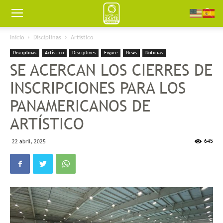
Worldskate
Inicio
Disciplinas
Artístico
Disciplinas
Artístico
Disciplines
Figure
News
Noticias
America
SE ACERCAN LOS CIERRES DE
INSCRIPCIONES PARA LOS
PANAMERICANOS DE
ARTÍSTICO
645
22 abril, 2025