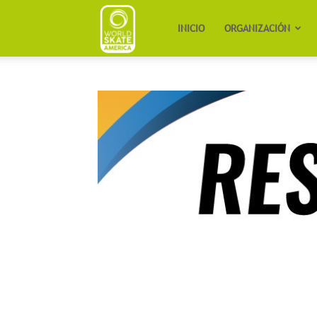
Worldskate
INICIO
ORGANIZACIÓN
America