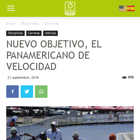
Worldskate
Inicio
Disciplinas
Carreras
Disciplinas
Carreras
Noticias
America
NUEVO OBJETIVO, EL
PANAMERICANO DE
VELOCIDAD
898
21 septiembre, 2018