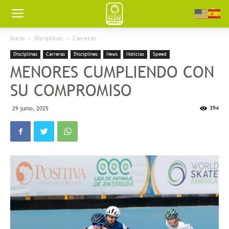
Worldskate
Inicio
Disciplinas
Carreras
Disciplinas
Carreras
Disciplines
News
Noticias
Speed
America
MENORES CUMPLIENDO CON
SU COMPROMISO
394
29 junio, 2025